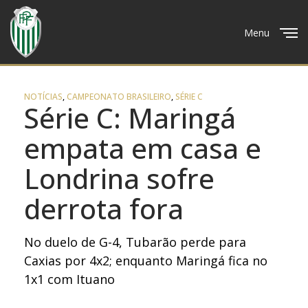
Menu
Close
NOTÍCIAS
,
CAMPEONATO BRASILEIRO
,
SÉRIE C
Série C: Maringá
empata em casa e
Londrina sofre
derrota fora
No duelo de G-4, Tubarão perde para
Caxias por 4x2; enquanto Maringá fica no
1x1 com Ituano