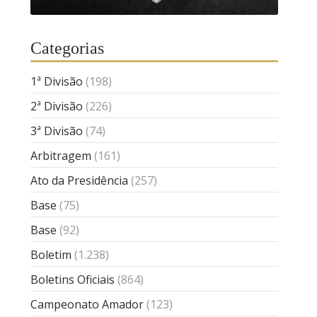
Categorias
1ª Divisão
(198)
2ª Divisão
(226)
3ª Divisão
(74)
Arbitragem
(161)
Ato da Presidência
(257)
Base
(75)
Base
(92)
Boletim
(1.238)
Boletins Oficiais
(864)
Campeonato Amador
(123)