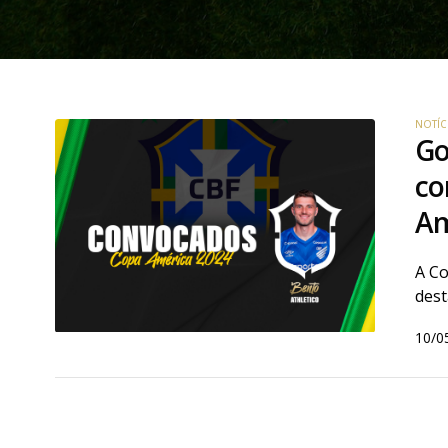
NOTÍC
Go
co
Am
A Co
dest
10/0