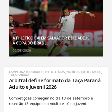
ATHLETICO CAI EM SALVADOR E DIZ ADEUS
À COPA DO BRASIL
06/08/2026
CAMPEONATO AMADOR
,
FPF
,
NOTÍCIAS
,
NOTÍCIAS EM DESTAQUE
,
TAÇA PARANÁ
Arbitral define formato da Taça Paraná
Adulto e Juvenil 2026
Competições começam no dia 13 de setembro e
reunirão 13 equipes no Adulto e 10 no Juvenil.