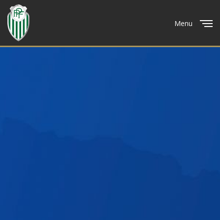
Menu
Close