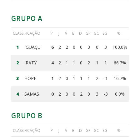
GRUPO A
CLASSIFICAÇÃO
P
J
V
E
D
GP
GC
SG
%
1
IGUAÇU
6
2
2
0
0
3
0
3
100.0%
2
IRATY
4
2
1
1
0
2
1
1
66.7%
3
HOPE
1
2
0
1
1
1
2
-1
16.7%
4
SAMAS
0
2
0
0
2
0
3
-3
0.0%
GRUPO B
CLASSIFICAÇÃO
P
J
V
E
D
GP
GC
SG
%