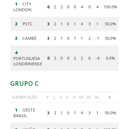
1
CITY
6
2
2
0
0
4
0
4
100.0%
LONDON
2
PSTC
3
2
1
0
1
4
3
1
50.0%
3
CAMBÉ
3
2
1
0
1
1
2
-1
50.0%
4
0
2
0
0
2
2
6
-4
0.0%
PORTUGUESA
LONDRINENSE
GRUPO C
CLASSIFICAÇÃO
P
J
V
E
D
GP
GC
SG
%
1
OESTE
3
2
1
0
1
4
3
1
50.0%
BRASIL