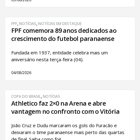
FPF
,
NOTÍCIAS
,
NOTÍCIAS EM DESTAQUE
FPF comemora 89 anos dedicados ao
crescimento do futebol paranaense
Fundada em 1937, entidade celebra mais um
aniversário nesta terça-feira (04).
04/08/2026
COPA DO BRASIL
,
NOTÍCIAS
Athletico faz 2×0 na Arena e abre
vantagem no confronto com o Vitória
João Cruz e Dudu marcaram os gols do Furacão e
deixaram o time paranaense mais perto das quartas
de final. Saiba como foi!