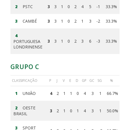
2
PSTC
3
3
1
0
2
4
5
-1
33.3%
3
CAMBÉ
3
3
1
0
2
1
3
-2
33.3%
4
3
3
1
0
2
3
6
-3
33.3%
PORTUGUESA
LONDRINENSE
GRUPO C
CLASSIFICAÇÃO
P
J
V
E
D
GP
GC
SG
%
1
UNIÃO
4
2
1
1
0
4
3
1
66.7%
2
OESTE
3
2
1
0
1
4
3
1
50.0%
BRASIL
3
SPORT