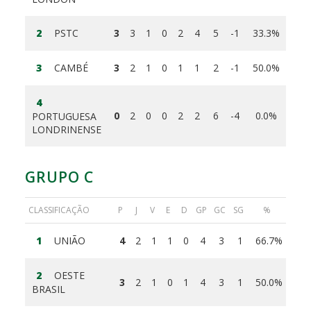
2
PSTC
3
3
1
0
2
4
5
-1
33.3%
3
CAMBÉ
3
2
1
0
1
1
2
-1
50.0%
4
0
2
0
0
2
2
6
-4
0.0%
PORTUGUESA
LONDRINENSE
GRUPO C
CLASSIFICAÇÃO
P
J
V
E
D
GP
GC
SG
%
1
UNIÃO
4
2
1
1
0
4
3
1
66.7%
2
OESTE
3
2
1
0
1
4
3
1
50.0%
BRASIL