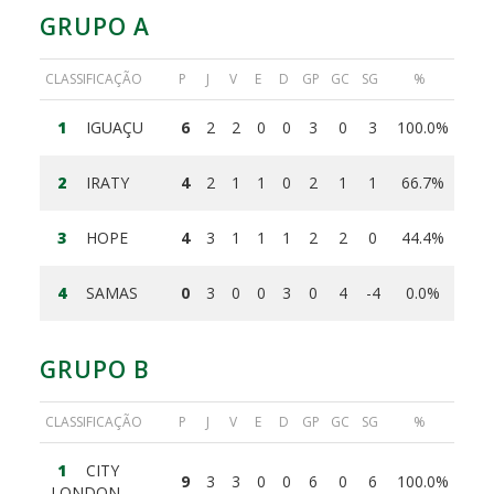
GRUPO A
CLASSIFICAÇÃO
P
J
V
E
D
GP
GC
SG
%
1
IGUAÇU
6
2
2
0
0
3
0
3
100.0%
2
IRATY
4
2
1
1
0
2
1
1
66.7%
3
HOPE
4
3
1
1
1
2
2
0
44.4%
4
SAMAS
0
3
0
0
3
0
4
-4
0.0%
GRUPO B
CLASSIFICAÇÃO
P
J
V
E
D
GP
GC
SG
%
1
CITY
9
3
3
0
0
6
0
6
100.0%
LONDON