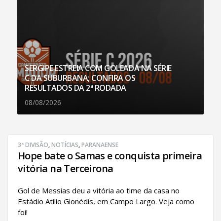
SERGIPE ESTREIA COM GOLEADA NA SÉRIE
C DA SUBURBANA; CONFIRA OS
RESULTADOS DA 2ª RODADA
08/08/2026
3ª DIVISÃO
,
NOTÍCIAS
,
PARANAENSE
Hope bate o Samas e conquista primeira
vitória na Terceirona
Gol de Messias deu a vitória ao time da casa no
Estádio Atílio Gionédis, em Campo Largo. Veja como
foi!