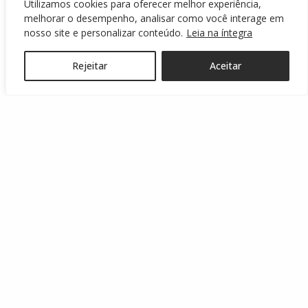
Utilizamos cookies para oferecer melhor experiência,
melhorar o desempenho, analisar como você interage em
Boletins Oficiais
(864)
nosso site e personalizar conteúdo.
Leia na íntegra
Campeonato Amador
(123)
Rejeitar
Aceitar
Campeonato Brasileiro
(432)
CBF
(39)
Comissão de Arbitragem
(109)
Copa do Brasil
(88)
Copa Paraná
(3)
Copa Sul
(16)
Copa Sul-Americana
(13)
Copa Sul-Sudeste
(6)
Copinha
(20)
Coritiba
(1)