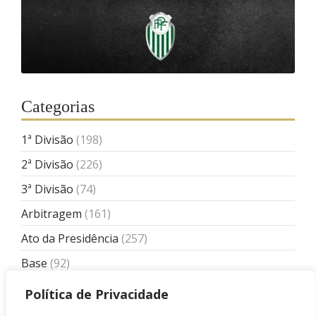
Categorias
1ª Divisão
(198)
2ª Divisão
(226)
3ª Divisão
(74)
Arbitragem
(161)
Ato da Presidência
(257)
Base
(92)
Base
(75)
Política de Privacidade
Boletim
(1.238)