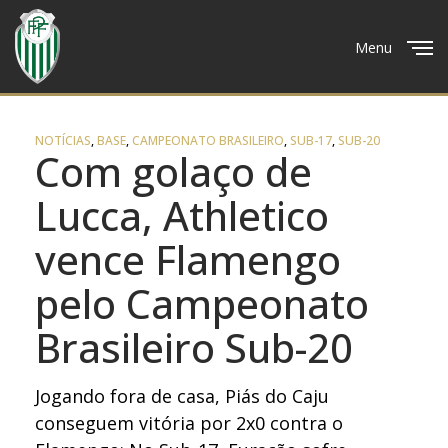
Menu
Close
NOTÍCIAS
,
BASE
,
CAMPEONATO BRASILEIRO
,
SUB-17
,
SUB-20
Com golaço de
Lucca, Athletico
vence Flamengo
pelo Campeonato
Brasileiro Sub-20
Jogando fora de casa, Piás do Caju
conseguem vitória por 2x0 contra o