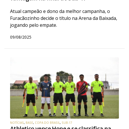
Atual campeão e dono da melhor campanha, o
Furacãozinho decide o título na Arena da Baixada,
jogando pelo empate.
09/08/2025
NOTÍCIAS
,
BASE
,
COPA DO BRASIL
,
SUB-17
Athletico vence Hope e se classifica na