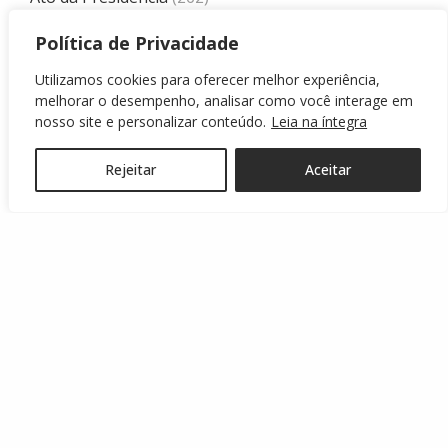
Base
(92)
Política de Privacidade
Base
(75)
Utilizamos cookies para oferecer melhor experiência,
melhorar o desempenho, analisar como você interage em
Boletim
(1.238)
nosso site e personalizar conteúdo.
Leia na íntegra
Boletins Oficiais
(869)
Rejeitar
Aceitar
Campeonato Amador
(123)
Campeonato Brasileiro
(432)
CBF
(39)
Comissão de Arbitragem
(109)
Copa do Brasil
(88)
Copa Paraná
(3)
Copa Sul
(16)
Copa Sul-Americana
(13)