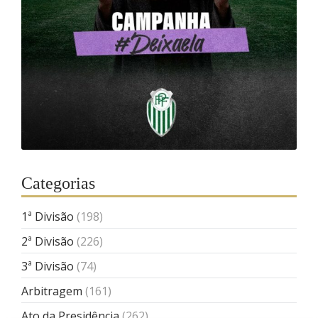
Categorias
1ª Divisão
(198)
2ª Divisão
(226)
3ª Divisão
(74)
Arbitragem
(161)
Ato da Presidência
(262)