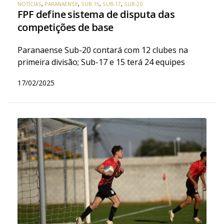
NOTÍCIAS
,
PARANAENSE
,
SUB-15
,
SUB-17
,
SUB-20
FPF define sistema de disputa das
competições de base
Paranaense Sub-20 contará com 12 clubes na
primeira divisão; Sub-17 e 15 terá 24 equipes
17/02/2025