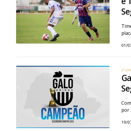
e 
Se
Time
plac
01/0
2ª DI
Ga
Se
Com 
por 
19/0