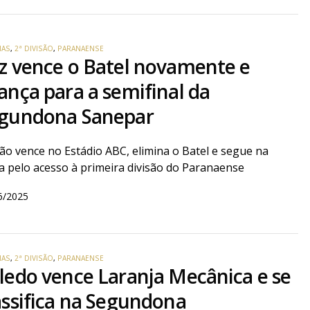
IAS
,
2ª DIVISÃO
,
PARANAENSE
z vence o Batel novamente e
ança para a semifinal da
gundona Sanepar
ão vence no Estádio ABC, elimina o Batel e segue na
a pelo acesso à primeira divisão do Paranaense
6/2025
IAS
,
2ª DIVISÃO
,
PARANAENSE
ledo vence Laranja Mecânica e se
assifica na Segundona