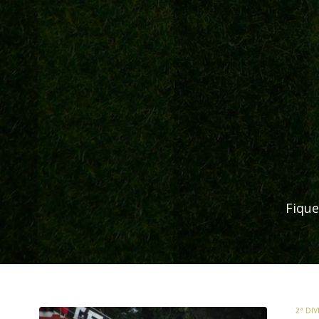
Fique
2ª DI