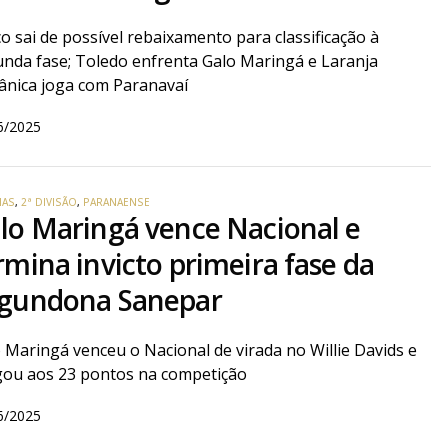
o sai de possível rebaixamento para classificação à
nda fase; Toledo enfrenta Galo Maringá e Laranja
nica joga com Paranavaí
6/2025
IAS
,
2ª DIVISÃO
,
PARANAENSE
lo Maringá vence Nacional e
rmina invicto primeira fase da
gundona Sanepar
 Maringá venceu o Nacional de virada no Willie Davids e
ou aos 23 pontos na competição
6/2025