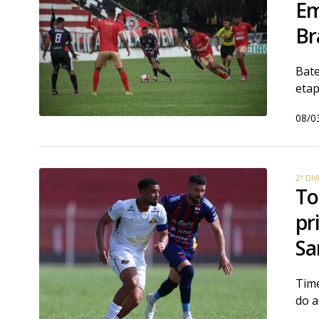
Em
Br
Bate
etap
08/0
2ª DI
To
pr
Sa
Time
do a