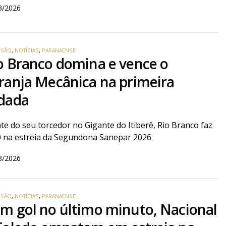
3/2026
VISÃO
,
NOTÍCIAS
,
PARANAENSE
o Branco domina e vence o
ranja Mecânica na primeira
dada
te do seu torcedor no Gigante do Itiberê, Rio Branco faz
0 na estreia da Segundona Sanepar 2026
3/2026
VISÃO
,
NOTÍCIAS
,
PARANAENSE
m gol no último minuto, Nacional