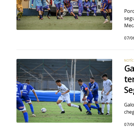
Porc
segu
Mecâ
07/0
NOTÍC
Ga
te
Se
Galo
cheg
07/0