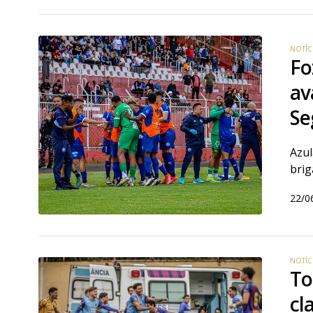
NOTÍC
Fo
av
Se
Azul
brig
22/0
NOTÍC
To
cl