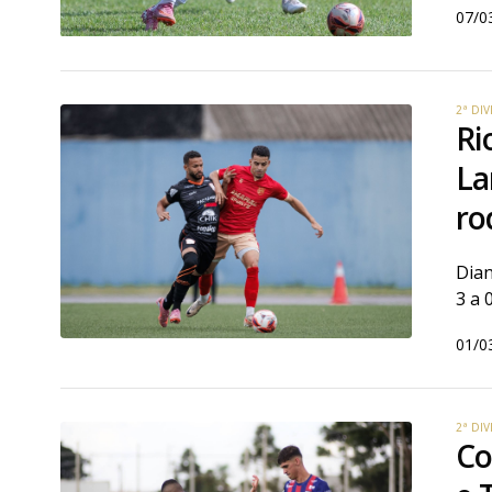
07/0
2ª DI
Ri
La
ro
Dian
3 a 
01/0
2ª DI
Co