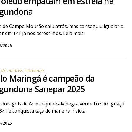
Toledo empatam em estreia na
gundona
 de Campo Mourão saiu atrás, mas conseguiu igualar o
ar em 1×1 já nos acréscimos. Leia mais!
3/2026
VISÃO
,
NOTÍCIAS
,
PARANAENSE
lo Maringá é campeão da
gundona Sanepar 2025
dois gols de Adiel, equipe alvinegra vence Foz do Iguaçu
3×1 e conquista taça de maneira invicta
7/2025