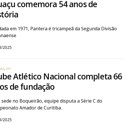
uaçu comemora 54 anos de
stória
ada em 1971, Pantera é tricampeã da Segunda Divisão
anaense
8/2025
IAS
,
FPF
ube Atlético Nacional completa 66
os de fundação
sede no Boqueirão, equipe disputa a Série C do
peonato Amador de Curitiba.
8/2025