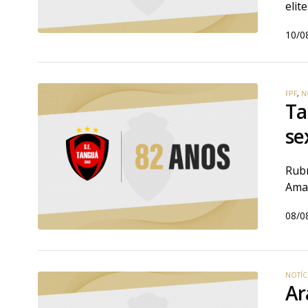
elit
10/0
FPF
,
N
Ta
se
Rubr
Amad
08/0
NOTÍC
Ar