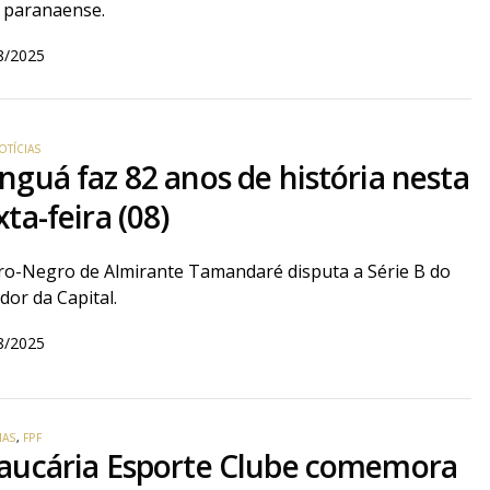
e paranaense.
8/2025
OTÍCIAS
nguá faz 82 anos de história nesta
xta-feira (08)
o-Negro de Almirante Tamandaré disputa a Série B do
or da Capital.
8/2025
IAS
,
FPF
aucária Esporte Clube comemora