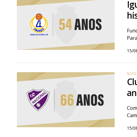
Ig
hi
Fund
Par
15/0
NOTÍC
Cl
an
Com 
Cam
15/0