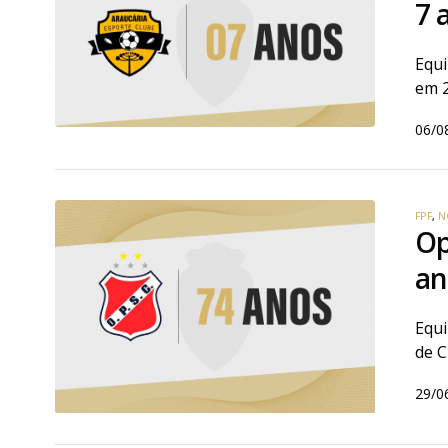
7 
Equi
em 
06/0
FPF
,
N
Op
an
Equi
de C
29/0