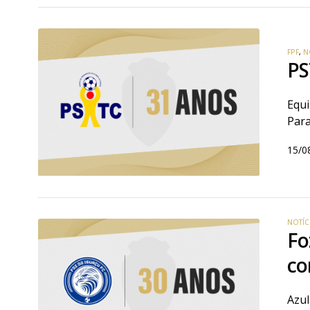
FPF
,
N
PS
Equi
Par
15/0
NOTÍC
Fo
co
Azul