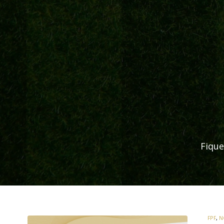
Fique
FPF
,
N