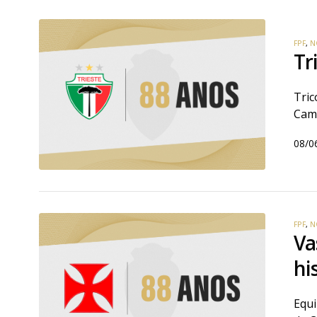
FPF
,
N
Tr
Tric
Cam
08/0
FPF
,
N
Va
hi
Equi