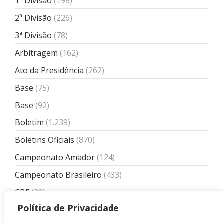
1ª Divisão
(198)
2ª Divisão
(226)
3ª Divisão
(78)
Arbitragem
(162)
Ato da Presidência
(262)
Base
(75)
Base
(92)
Boletim
(1.239)
Boletins Oficiais
(870)
Campeonato Amador
(124)
Campeonato Brasileiro
(433)
CBF
(39)
Política de Privacidade
Comissão de Arbitragem
(110)