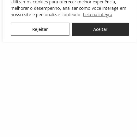
Utilizamos cookies para oferecer melhor experiência,
Copa do Brasil
(88)
melhorar o desempenho, analisar como você interage em
Copa Paraná
(3)
nosso site e personalizar conteúdo.
Leia na íntegra
Copa Sul
(16)
Rejeitar
Aceitar
Copa Sul-Americana
(13)
Copa Sul-Sudeste
(6)
Copinha
(20)
Coritiba
(1)
Departamento de Competições
(264)
Destaque
(2.363)
Feminino
(79)
FPF
(290)
Notícias
(2.254)
Notícias em Destaque
(6)